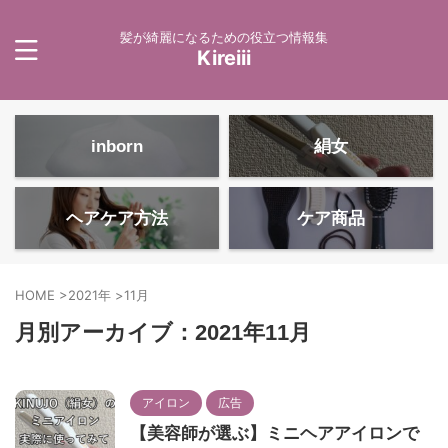
髪が綺麗になるための役立つ情報集
Kireiii
inborn
絹女
ヘアケア方法
ケア商品
HOME
>
2021年
>
11月
月別アーカイブ：2021年11月
アイロン
広告
【美容師が選ぶ】ミニヘアアイロンで