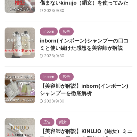
傷まないkinujo（絹女）を使ってみた
2023/9/30
inborn
広告
inborn(インボーン)シャンプーの口コ
ミと使い続けた感想を美容師が解説
2023/9/30
inborn
広告
【美容師が解説】inborn(インボーン)
シャンプーを徹底解析
2023/9/30
広告
絹女
【美容師が解説】KINUJO（絹女）ミニ