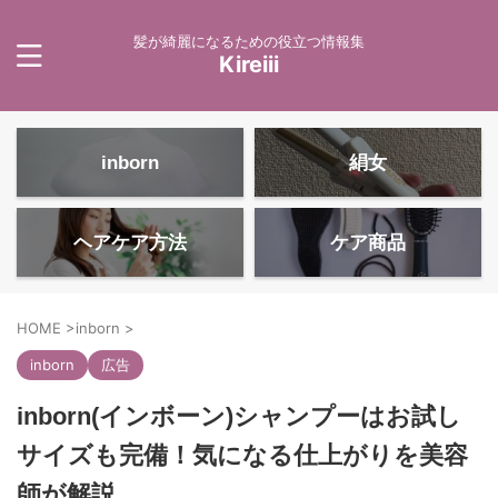
髪が綺麗になるための役立つ情報集
Kireiii
inborn
絹女
ヘアケア方法
ケア商品
HOME
>
inborn
>
inborn
広告
inborn(インボーン)シャンプーはお試し
サイズも完備！気になる仕上がりを美容
師が解説