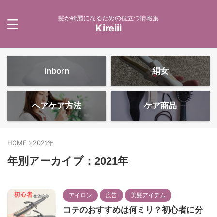
髪が綺麗になるための役立つ情報集
Kireiii
inborn
絹女
ヘアケア方法
ケア商品
HOME
>
2021年
年別アーカイブ：2021年
アイロン
広告
美髪アイテム
コテのおすすめは何ミリ？初心者に分