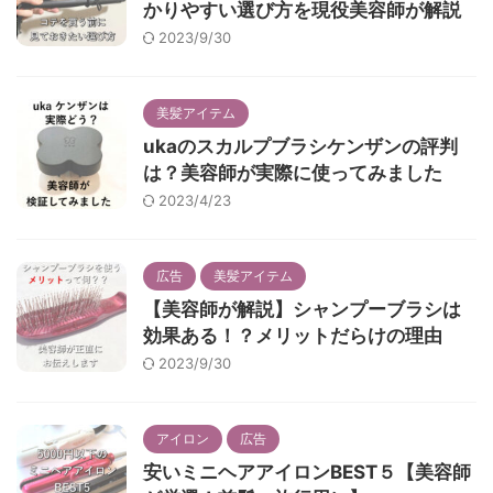
かりやすい選び方を現役美容師が解説
2023/9/30
美髪アイテム
ukaのスカルプブラシケンザンの評判
は？美容師が実際に使ってみました
2023/4/23
広告
美髪アイテム
【美容師が解説】シャンプーブラシは
効果ある！？メリットだらけの理由
2023/9/30
アイロン
広告
安いミニヘアアイロンBEST５【美容師