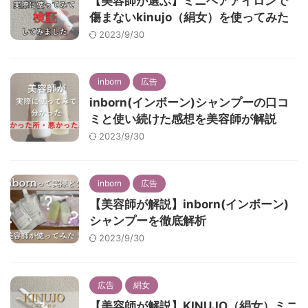
【美容師が選ぶ】ミニヘアアイロンで
傷まないkinujo（絹女）を使ってみた
2023/9/30
inborn
広告
inborn(インボーン)シャンプーの口コ
ミと使い続けた感想を美容師が解説
2023/9/30
inborn
広告
【美容師が解説】inborn(インボーン)
シャンプーを徹底解析
2023/9/30
広告
絹女
【美容師が解説】KINUJO（絹女）ミニ